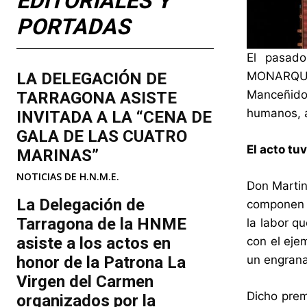
EDITORIALES Y
PORTADAS
El pasad
LA DELEGACIÓN DE
MONARQUI
Manceñido, 
TARRAGONA ASISTE
humanos,
INVITADA A LA “CENA DE
GALA DE LAS CUATRO
El acto tu
MARINAS”
NOTICIAS DE H.N.M.E.
Don Martin
La Delegación de
componen d
Tarragona de la HNME
la labor q
asiste a los actos en
con el eje
honor de la Patrona La
un engrana
Virgen del Carmen
Dicho prem
organizados por la