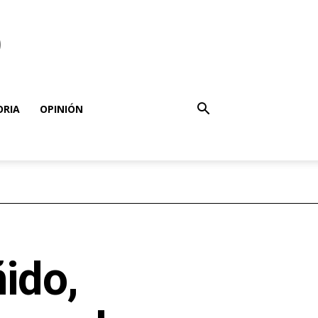
o
ORIA
OPINIÓN
ido,