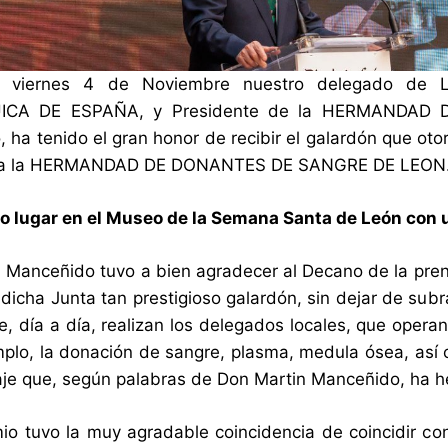
o viernes 4 de Noviembre nuestro delegado d
CA DE ESPAÑA, y Presidente de la HERMANDAD 
ha tenido el gran honor de recibir el galardón que otorg
 a la HERMANDAD DE DONANTES DE SANGRE DE LEON
vo lugar en el Museo de la Semana Santa de León con
 Manceñido tuvo a bien agradecer al Decano de la pren
icha Junta tan prestigioso galardón, sin dejar de sub
ue, día a día, realizan los delegados locales, que oper
mplo, la donación de sangre, plasma, medula ósea, así
je que, según palabras de Don Martin Manceñido, ha 
io tuvo la muy agradable coincidencia de coincidir co