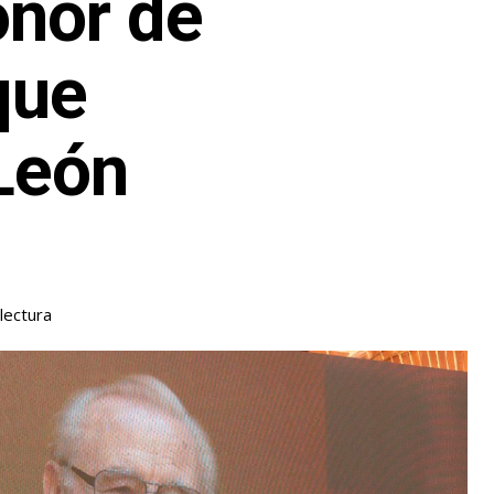
onor de
que
 León
lectura