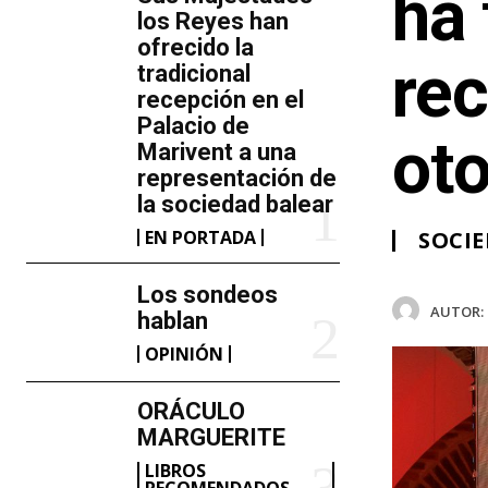
ha 
los Reyes han
ofrecido la
rec
tradicional
recepción en el
Palacio de
oto
Marivent​ a una
representación de
la sociedad balear
EN PORTADA
SOCI
Los sondeos
AUTOR:
hablan
OPINIÓN
ORÁCULO
MARGUERITE
LIBROS
RECOMENDADOS