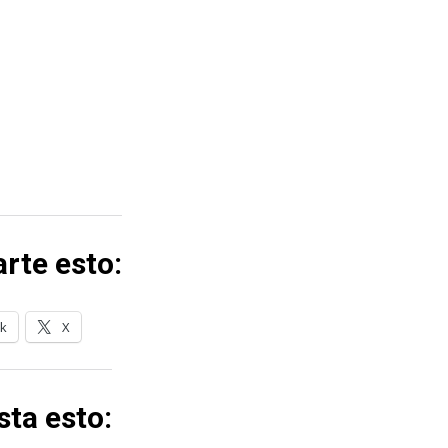
rte esto:
k
X
ta esto: