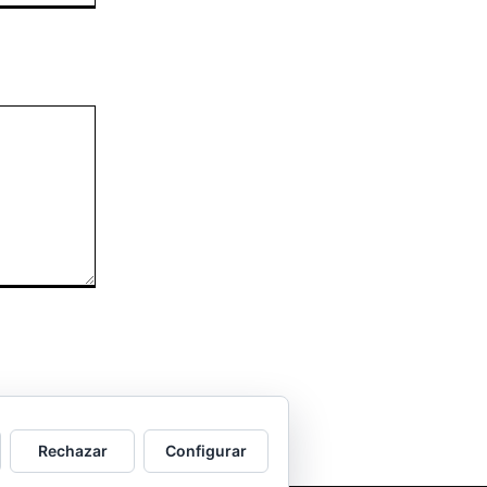
sociedad balear
Los sondeos hablan
ORÁCULO MARGUERITE
GERTRUDE BELL 100
AÑOS
LA DELEGACIÓN DE
TARRAGONA ASISTE
INVITADA A LA “CENA DE
GALA DE LAS CUATRO
MARINAS”
Rechazar
Configurar