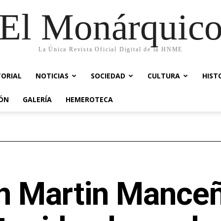
El Monárquic
La Única Revista Oficial Digital de la HNME
TORIAL
NOTICIAS
SOCIEDAD
CULTURA
HIST
IÓN
GALERÍA
HEMEROTECA
n Martin Manceñ