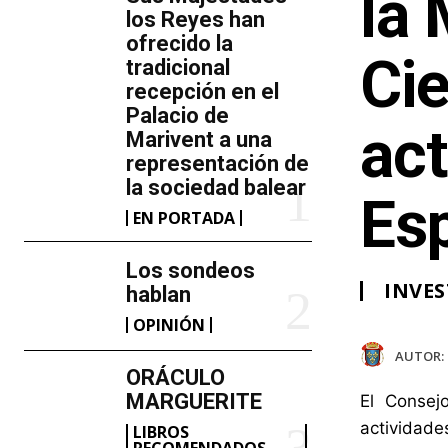
la 
los Reyes han
ofrecido la
Ci
tradicional
recepción en el
Palacio de
act
Marivent​ a una
representación de
la sociedad balear
Es
EN PORTADA
Los sondeos
INVES
hablan
OPINIÓN
AUTOR:
ORÁCULO
MARGUERITE
El Consej
actividade
LIBROS
RECOMENDADOS