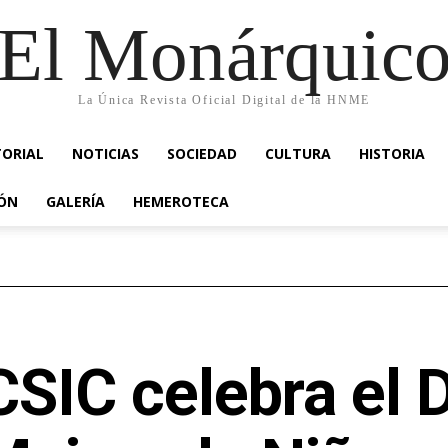
El Monárquic
La Única Revista Oficial Digital de la HNME
TORIAL
NOTICIAS
SOCIEDAD
CULTURA
HISTORIA
IÓN
GALERÍA
HEMEROTECA
CSIC celebra el 