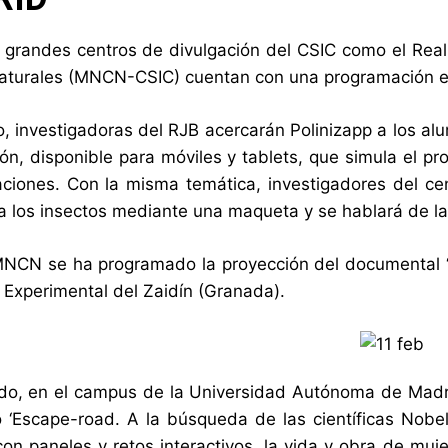
 grandes centros de divulgación del CSIC como el Real
aturales (MNCN-CSIC) cuentan con una programación esp
o, investigadoras del RJB acercarán Polinizapp a los al
ón, disponible para móviles y tablets, que simula el pro
aciones. Con la misma temática, investigadores del cen
r a los insectos mediante una maqueta y se hablará de la
NCN se ha programado la proyección del documental ‘
n Experimental del Zaidín (Granada).
ado, en el campus de la Universidad Autónoma de Madr
 ‘Escape-road. A la búsqueda de las científicas Nobel
con paneles y retos interactivos, la vida y obra de mu