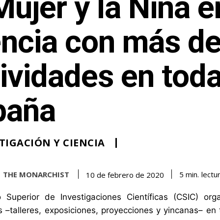
Mujer y la Niña e
encia con más d
ividades en tod
paña
TIGACIÓN Y CIENCIA
THE MONARCHIST
lectu
5
min.
10 de febrero de 2020
o Superior de Investigaciones Científicas (CSIC) 
s –talleres, exposiciones, proyecciones y yincanas– en 