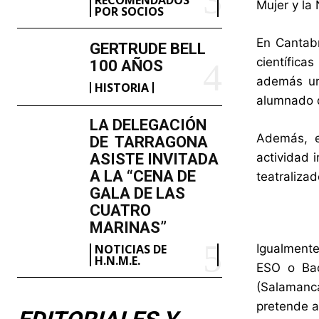
Mujer y la
POR SOCIOS
En Cantabr
GERTRUDE BELL
científica
100 AÑOS
además una
HISTORIA
alumnado d
LA DELEGACIÓN
Además, e
DE TARRAGONA
ASISTE INVITADA
actividad 
A LA “CENA DE
teatralizad
GALA DE LAS
CUATRO
MARINAS”
NOTICIAS DE
Igualmente
H.N.M.E.
ESO o Bac
(Salamanc
pretende a