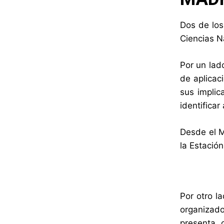
Dos de los
Ciencias N
Por un lad
de aplicaci
sus implic
identifica
Desde el M
la Estació
Por otro l
organizado
presenta, 