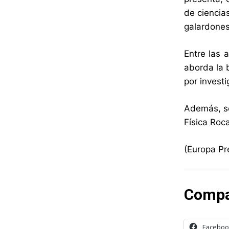
de ciencia
galardones
Entre las 
aborda la 
por invest
Además, se 
Física Roc
(Europa Pr
Compa
Faceboo