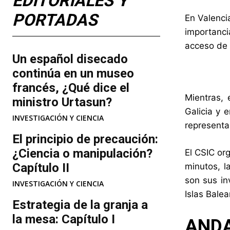
EDITORIALES Y
PORTADAS
En Valenci
importanci
acceso de l
Un español disecado
continúa en un museo
francés, ¿Qué dice el
Mientras, 
ministro Urtasun?
Galicia y 
INVESTIGACIÓN Y CIENCIA
representa
El principio de precaución:
¿Ciencia o manipulación?
El CSIC org
Capítulo II
minutos, l
son sus in
INVESTIGACIÓN Y CIENCIA
Islas Balea
Estrategia de la granja a
la mesa: Capítulo I
ANDA