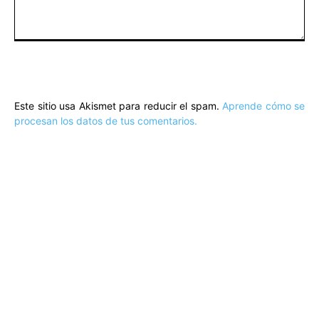
Comentario:
Este sitio usa Akismet para reducir el spam.
Aprende cómo se
procesan los datos de tus comentarios.
ARTÍCULOS POPULARES
​Sus Majestades los Reyes han ofrecido
la tradicional recepción en el Palacio de
Marivent​ a una representación de la
sociedad balear