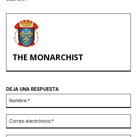
THE MONARCHIST
DEJA UNA RESPUESTA
No
Co
ele