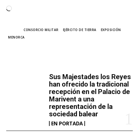
C
a
r
TAGS
CONSORCIO MILITAR
EJÉRCITO DE TIERRA
EXPOSICIÓN
g
MENORCA
a
n
d
MÁS LECTURA
o
.
​Sus Majestades los Reyes
han ofrecido la tradicional
.
recepción en el Palacio de
.
Marivent​ a una
representación de la
sociedad balear
EN PORTADA