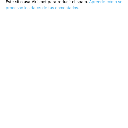
Este sitio usa Akismet para reducir el spam.
Aprende cómo se
procesan los datos de tus comentarios.
ARTÍCULOS POPULARES
​Sus Majestades los Reyes han ofrecido
la tradicional recepción en el Palacio de
Marivent​ a una representación de la
sociedad balear
Los sondeos hablan
ORÁCULO MARGUERITE
GERTRUDE BELL 100 AÑOS