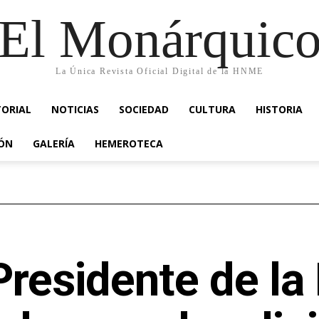
El Monárquic
La Única Revista Oficial Digital de la HNME
TORIAL
NOTICIAS
SOCIEDAD
CULTURA
HISTORIA
IÓN
GALERÍA
HEMEROTECA
 Presidente de l