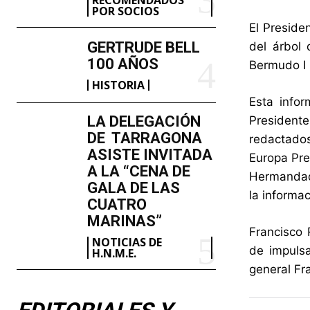
POR SOCIOS
El Preside
GERTRUDE BELL
del árbol
100 AÑOS
Bermudo I 
HISTORIA
Esta infor
LA DELEGACIÓN
Presidente
DE TARRAGONA
redactados
ASISTE INVITADA
Europa Pre
A LA “CENA DE
Hermandad 
GALA DE LAS
la informa
CUATRO
MARINAS”
Francisco
NOTICIAS DE
de impulsa
H.N.M.E.
general Fr