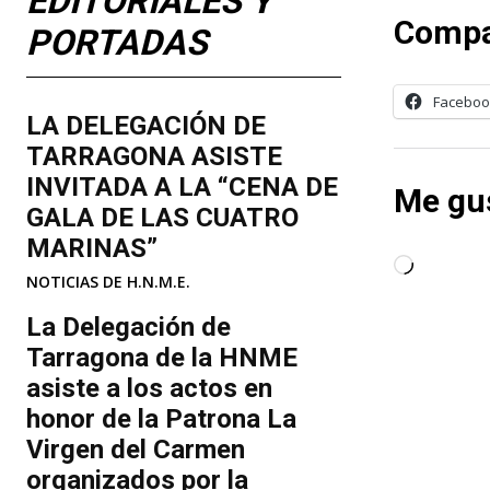
EDITORIALES Y
Compa
PORTADAS
Faceboo
LA DELEGACIÓN DE
TARRAGONA ASISTE
INVITADA A LA “CENA DE
Me gus
GALA DE LAS CUATRO
MARINAS”
C
NOTICIAS DE H.N.M.E.
a
La Delegación de
r
Tarragona de la HNME
g
asiste a los actos en
a
honor de la Patrona La
n
d
Virgen del Carmen
o
organizados por la