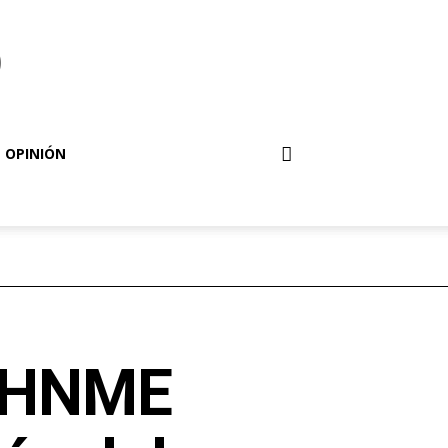
o
OPINIÓN
a HNME