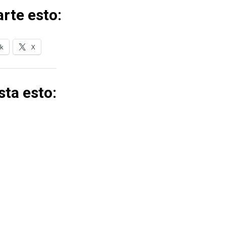
rte esto:
k
X
ta esto: