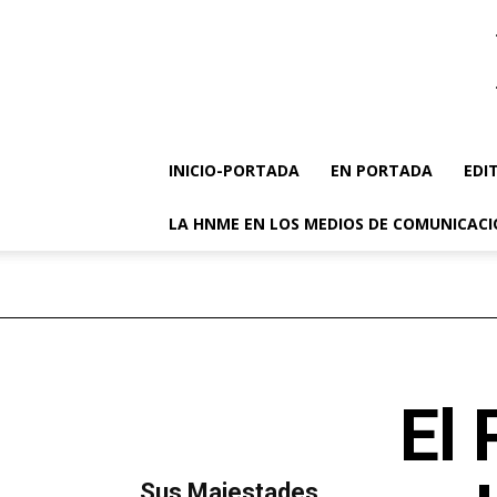
INICIO-PORTADA
EN PORTADA
EDI
LA HNME EN LOS MEDIOS DE COMUNICAC
El
MÁS LECTURA
​Sus Majestades