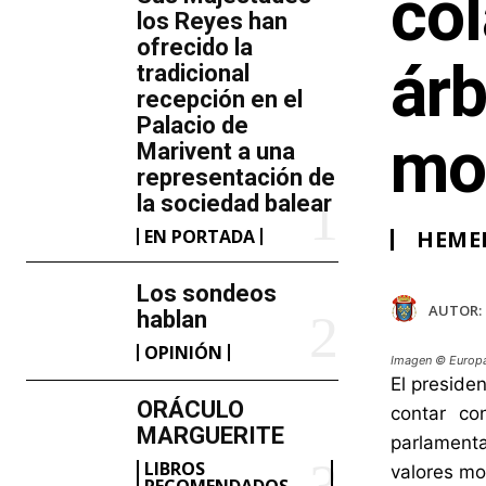
col
los Reyes han
ofrecido la
árb
tradicional
recepción en el
Palacio de
mo
Marivent​ a una
representación de
la sociedad balear
EN PORTADA
HEME
Los sondeos
AUTOR:
hablan
OPINIÓN
Imagen © Europ
El preside
ORÁCULO
contar co
MARGUERITE
parlamenta
LIBROS
valores mo
RECOMENDADOS