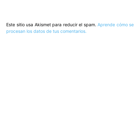
Este sitio usa Akismet para reducir el spam.
Aprende cómo se
procesan los datos de tus comentarios.
ARTÍCULOS POPULARES
​Sus Majestades los Reyes han ofrecido
la tradicional recepción en el Palacio de
Marivent​ a una representación de la
sociedad balear
Los sondeos hablan
ORÁCULO MARGUERITE