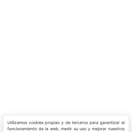
ARTÍCULOS POPULARES
​Sus Majestades los Reyes han ofrecido
la tradicional recepción en el Palacio de
Marivent​ a una representación de la
sociedad balear
Los sondeos hablan
ORÁCULO MARGUERITE
GERTRUDE BELL 100 AÑOS
LA DELEGACIÓN DE TARRAGONA
Utilizamos cookies propias y de terceros para garantizar el
ASISTE INVITADA A LA “CENA DE GALA
funcionamiento de la web, medir su uso y mejorar nuestros