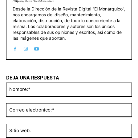
https://elmonarquico.com
Desde la Dirección de la Revista Digital "El Monárquico",
nos encargamos del diseño, mantenimiento,
elaboración, distribución, de todo lo concerniente a la
misma. Los colaboradores y autores son los únicos
responsables de sus opiniones y escritos, así como de
las imágenes que aportan.
DEJA UNA RESPUESTA
No
Co
ele
Sit
we