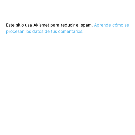
Comentario:
Este sitio usa Akismet para reducir el spam.
Aprende cómo se
procesan los datos de tus comentarios.
ARTÍCULOS POPULARES
​Sus Majestades los Reyes han ofrecido
la tradicional recepción en el Palacio de
Marivent​ a una representación de la
sociedad balear
Los sondeos hablan
ORÁCULO MARGUERITE