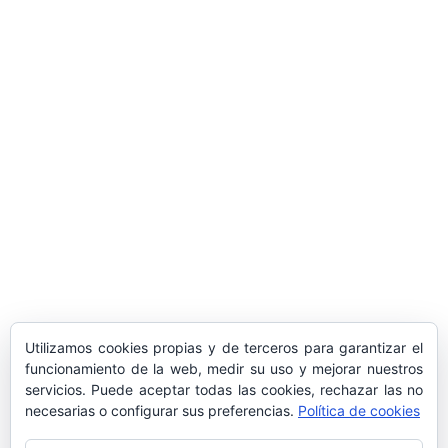
ARTÍCULOS POPULARES
​Sus Majestades los Reyes han ofrecido
la tradicional recepción en el Palacio de
Marivent​ a una representación de la
sociedad balear
Los sondeos hablan
ORÁCULO MARGUERITE
GERTRUDE BELL 100 AÑOS
LA DELEGACIÓN DE TARRAGONA
Utilizamos cookies propias y de terceros para garantizar el
ASISTE INVITADA A LA “CENA DE GALA
funcionamiento de la web, medir su uso y mejorar nuestros
DE LAS CUATRO MARINAS”
servicios. Puede aceptar todas las cookies, rechazar las no
necesarias o configurar sus preferencias.
Política de cookies