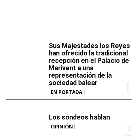
a
r
g
a
MÁS LECTURA
n
d
​Sus Majestades los Reyes
o
han ofrecido la tradicional
.
recepción en el Palacio de
Marivent​ a una
.
representación de la
.
sociedad balear
EN PORTADA
Los sondeos hablan
OPINIÓN