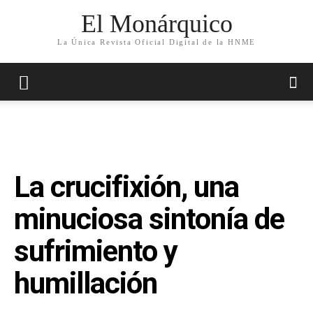
El Monárquico
La Única Revista Oficial Digital de la HNME
La crucifixión, una
minuciosa sintonía de
sufrimiento y
humillación