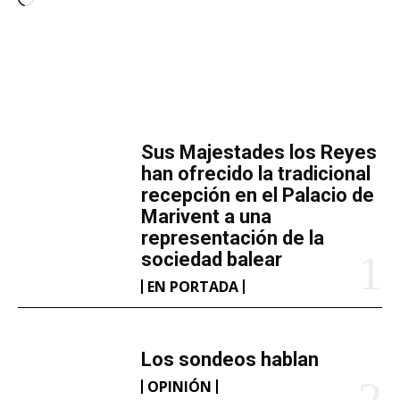
C
a
r
g
a
MÁS LECTURA
n
d
​Sus Majestades los Reyes
o
han ofrecido la tradicional
.
recepción en el Palacio de
Marivent​ a una
.
representación de la
.
sociedad balear
EN PORTADA
Los sondeos hablan
OPINIÓN