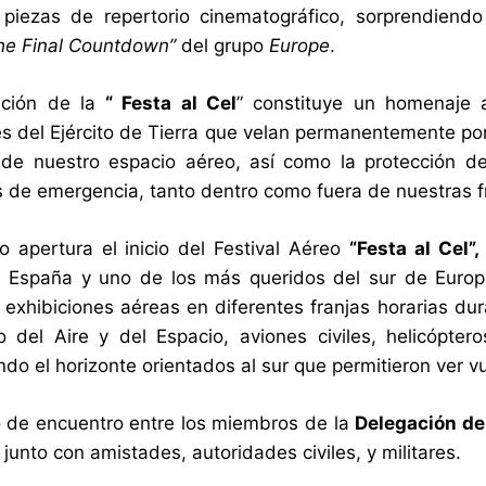
 piezas de repertorio cinematográfico, sorprendiend
he Final Countdown”
del grupo
Europe
.
ación de la
“ Festa al Cel
” constituye un homenaje a
s del Ejército de Tierra que velan permanentemente por
de nuestro espacio aéreo, así como la protección de
s de emergencia, tanto dentro como fuera de nuestras f
to apertura el inicio del Festival Aéreo
“Festa al Cel”
 España y uno de los más queridos del sur de Europa. 
 exhibiciones aéreas en diferentes franjas horarias du
to del Aire y del Espacio, aviones civiles, helicópte
do el horizonte orientados al sur que permitieron ver vu
 de encuentro entre los miembros de la
Delegación de
junto con amistades, autoridades civiles, y militares.