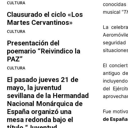
CULTURA
conocidas
musical “
T
Clausurado el ciclo «Los
Martes Cervantinos»
La celebr
CULTURA
Aeromóvile
Presentación del
seguridad 
poemario “Reivindico la
situacione
PAZ”
El concier
CULTURA
antiguo de
El pasado jueves 21 de
incluyendo
mayo, la juventud
del Ejérci
sevillana de la Hermandad
aprovechan
Nacional Monárquica de
España organizó una
Fue motivo
mesa redonda bajo el
de España
título “Juventud...