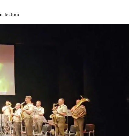
lectura
n.