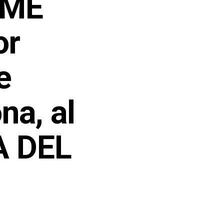
NME
or
e
na, al
A DEL