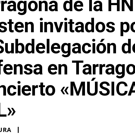
rragona de la H
sten invitados p
 Subdelegación d
ensa en Tarrago
ncierto «MÚSIC
L»
URA