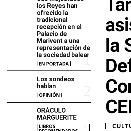
Ta
los Reyes han
ofrecido la
asi
tradicional
recepción en el
Palacio de
la
Marivent​ a una
representación de
la sociedad balear
Def
EN PORTADA
Los sondeos
Co
hablan
OPINIÓN
CE
ORÁCULO
MARGUERITE
CULT
LIBROS
RECOMENDADOS