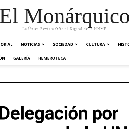
El Monárquic
La Única Revista Oficial Digital de la HNME
TORIAL
NOTICIAS
SOCIEDAD
CULTURA
HIST
IÓN
GALERÍA
HEMEROTECA
 Delegación por