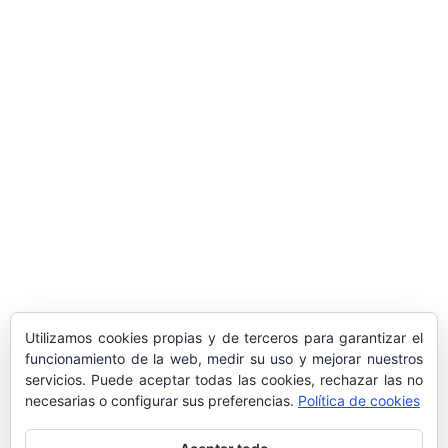
ARTÍCULOS POPULARES
​Sus Majestades los Reyes han ofrecido
la tradicional recepción en el Palacio de
Marivent​ a una representación de la
sociedad balear
Los sondeos hablan
ORÁCULO MARGUERITE
GERTRUDE BELL 100 AÑOS
LA DELEGACIÓN DE TARRAGONA
Utilizamos cookies propias y de terceros para garantizar el
ASISTE INVITADA A LA “CENA DE GALA
funcionamiento de la web, medir su uso y mejorar nuestros
DE LAS CUATRO MARINAS”
servicios. Puede aceptar todas las cookies, rechazar las no
necesarias o configurar sus preferencias.
Política de cookies