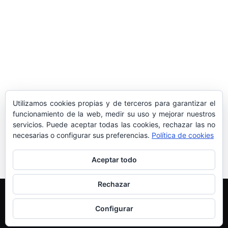
sociedad balear
Los sondeos hablan
ORÁCULO MARGUERITE
GERTRUDE BELL 100 AÑOS
LA DELEGACIÓN DE TARRAGONA
Utilizamos cookies propias y de terceros para garantizar el
ASISTE INVITADA A LA “CENA DE GALA
funcionamiento de la web, medir su uso y mejorar nuestros
servicios. Puede aceptar todas las cookies, rechazar las no
DE LAS CUATRO MARINAS”
necesarias o configurar sus preferencias.
Política de cookies
Aceptar todo
Rechazar
Edición y Redacción
Aviso legal
Política de cookies
Más información sobre las cookies
Configurar
© Newspaper WordPress Theme by TagDiv