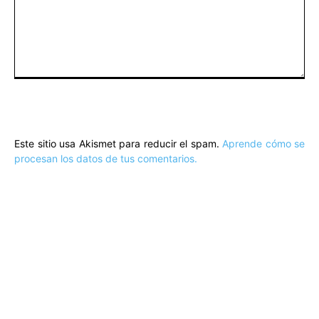
Comentario:
Este sitio usa Akismet para reducir el spam.
Aprende cómo se
procesan los datos de tus comentarios.
ARTÍCULOS POPULARES
​Sus Majestades los Reyes han ofrecido
la tradicional recepción en el Palacio de
Marivent​ a una representación de la