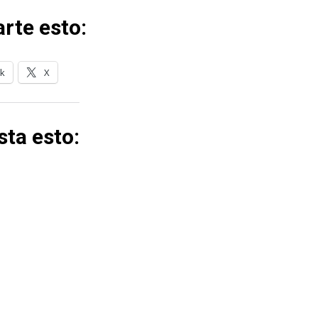
rte esto:
k
X
ta esto: