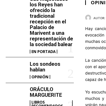
OPIN
los Reyes han
ofrecido la
tradicional
AUTOR:
recepción en el
Palacio de
Hay canci
Marivent​ a una
evocación 
representación de
muchas oca
la sociedad balear
conmovido 
EN PORTADA
La canció
Los sondeos
con el apo
hablan
destructiv
OPINIÓN
capaz de h
ORÁCULO
Yo escucha
MARGUERITE
muchos y a
LIBROS
volcán nau
RECOMENDADOS