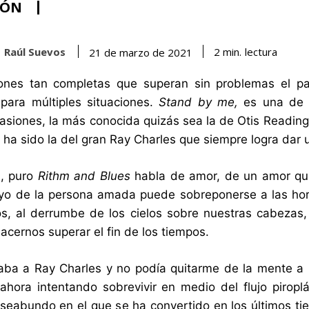
IÓN
Raúl Suevos
lectura
2
min.
21 de marzo de 2021
ones tan completas que superan sin problemas el p
para múltiples situaciones.
Stand by me,
es una de 
siones, la más conocida quizás sea la de Otis Reading
ha sido la del gran Ray Charles que siempre logra dar u
n, puro
Rithm and Blues
habla de amor, de un amor qu
yo de la persona amada puede sobreponerse a las hor
os, al derrumbe de los cielos sobre nuestras cabezas
acernos superar el fin de los tiempos.
ba a Ray Charles y no podía quitarme de la mente a 
hora intentando sobrevivir en medio del flujo piropl
seabundo en el que se ha convertido en los últimos tie