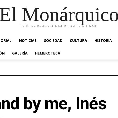
El Monárquic
La Única Revista Oficial Digital de la HNME
TORIAL
NOTICIAS
SOCIEDAD
CULTURA
HISTORIA
IÓN
GALERÍA
HEMEROTECA
nd by me, Inés