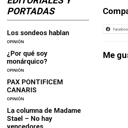
EDITORIALES Y
PORTADAS
Compa
Faceboo
Los sondeos hablan
OPINIÓN
¿Por qué soy
Me gus
monárquico?
OPINIÓN
PAX PONTIFICEM
CANARIS
OPINIÓN
La columna de Madame
Stael – No hay
vencedores