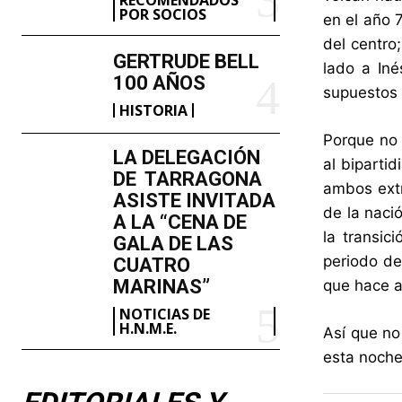
POR SOCIOS
en el año 
del centro
GERTRUDE BELL
lado a Iné
100 AÑOS
supuestos 
HISTORIA
Porque no 
LA DELEGACIÓN
al biparti
DE TARRAGONA
ambos extr
ASISTE INVITADA
de la naci
A LA “CENA DE
la transic
GALA DE LAS
periodo de
CUATRO
MARINAS”
que hace a
NOTICIAS DE
H.N.M.E.
Así que no
esta noche