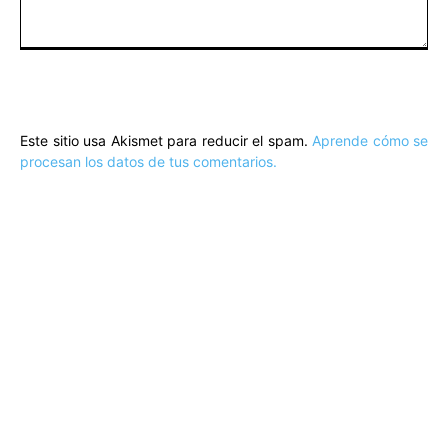
Comentario:
Este sitio usa Akismet para reducir el spam.
Aprende cómo se
procesan los datos de tus comentarios.
ARTÍCULOS POPULARES
​Sus Majestades los Reyes han ofrecido
la tradicional recepción en el Palacio de
Marivent​ a una representación de la
sociedad balear
Los sondeos hablan