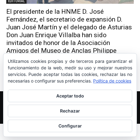
EDITORIAL
El presidente de la HNME D. José
Fernández, el secretario de expansión D.
Juan José Martín y el delegado de Asturias
Don Juan Enrique Villalba han sido
invitados de honor de la Asociación
Amigos del Museo de Anclas Philippe
Cousteau
Utilizamos cookies propias y de terceros para garantizar el
REDACCION
-
29 de junio de 2023
1
funcionamiento de la web, medir su uso y mejorar nuestros
servicios. Puede aceptar todas las cookies, rechazar las no
necesarias o configurar sus preferencias.
Política de cookies
Aceptar todo
Edición y Redacción
Aviso legal
Política de cookies
Más información sobre las cookies
Rechazar
© Newspaper WordPress Theme by TagDiv
Configurar