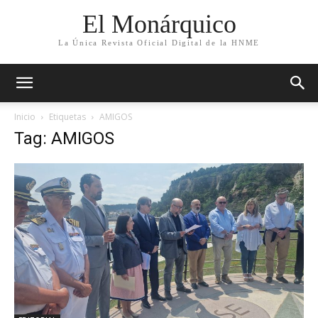
El Monárquico
La Única Revista Oficial Digital de la HNME
Inicio
Etiquetas
AMIGOS
Tag: AMIGOS