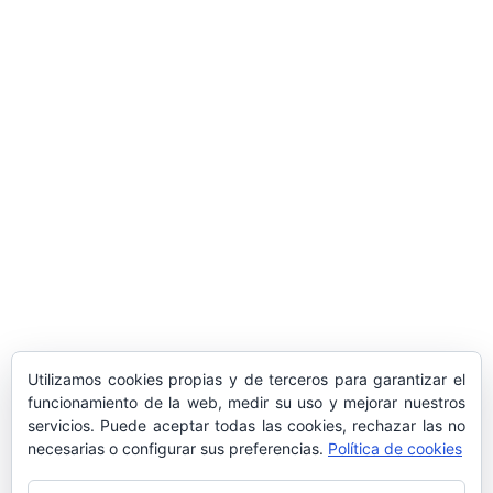
ARTÍCULOS POPULARES
​Sus Majestades los Reyes han ofrecido
la tradicional recepción en el Palacio de
Marivent​ a una representación de la
sociedad balear
Los sondeos hablan
ORÁCULO MARGUERITE
GERTRUDE BELL 100 AÑOS
LA DELEGACIÓN DE TARRAGONA
Utilizamos cookies propias y de terceros para garantizar el
ASISTE INVITADA A LA “CENA DE GALA
funcionamiento de la web, medir su uso y mejorar nuestros
servicios. Puede aceptar todas las cookies, rechazar las no
DE LAS CUATRO MARINAS”
necesarias o configurar sus preferencias.
Política de cookies