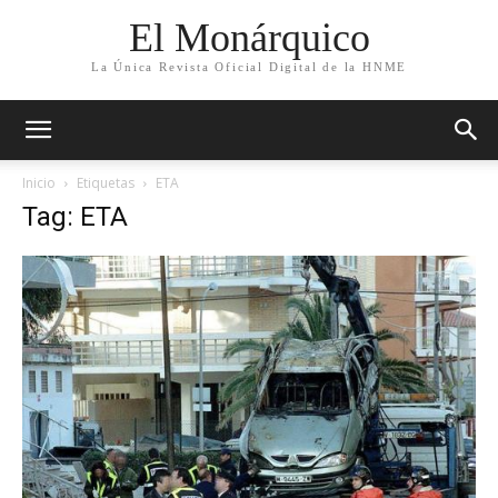
El Monárquico
La Única Revista Oficial Digital de la HNME
Inicio
Etiquetas
ETA
Tag: ETA