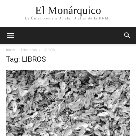
El Monárquico
La Única Revista Oficial Digital de la HNME
Inicio
Etiquetas
LIBROS
Tag: LIBROS