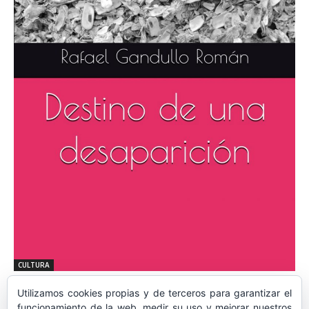
CULTURA
«Destino de una desaparición», el libro de
Utilizamos cookies propias y de terceros para garantizar el
nuestro joven hermano Rafael Gandullo
funcionamiento de la web, medir su uso y mejorar nuestros