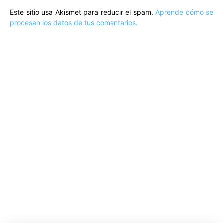
Este sitio usa Akismet para reducir el spam.
Aprende cómo se
procesan los datos de tus comentarios.
ARTÍCULOS POPULARES
​Sus Majestades los Reyes han ofrecido
la tradicional recepción en el Palacio de
Marivent​ a una representación de la
sociedad balear
Los sondeos hablan
ORÁCULO MARGUERITE
GERTRUDE BELL 100 AÑOS