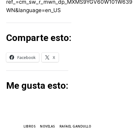
ref_=cm_sw_r_mwn_dp_MXMS9YGV60W101W639
WN&language=en_US
Comparte esto:
Facebook
X
Me gusta esto:
TAGS
LIBROS
NOVELAS
RAFAEL GANDULLO