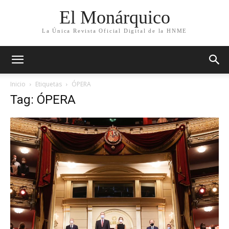
El Monárquico
La Única Revista Oficial Digital de la HNME
Inicio
Etiquetas
ÓPERA
Tag: ÓPERA