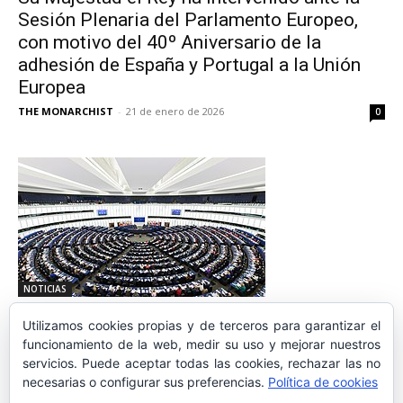
Sesión Plenaria del Parlamento Europeo,
con motivo del 40º Aniversario de la
adhesión de España y Portugal a la Unión
Europea
THE MONARCHIST
-
21 de enero de 2026
0
NOTICIAS
Rechazado por una amplísima mayoría la
Utilizamos cookies propias y de terceros para garantizar el
pretensión de incluir la autodeterminación
funcionamiento de la web, medir su uso y mejorar nuestros
como un derecho
servicios. Puede aceptar todas las cookies, rechazar las no
necesarias o configurar sus preferencias.
Política de cookies
REDACCION
-
27 de noviembre de 2020
0