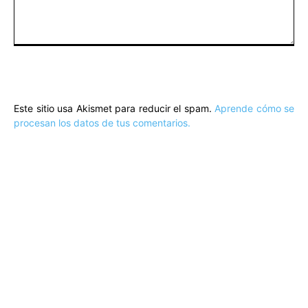
Comentario:
Este sitio usa Akismet para reducir el spam.
Aprende cómo se
procesan los datos de tus comentarios.
ARTÍCULOS POPULARES
​Sus Majestades los Reyes han ofrecido
la tradicional recepción en el Palacio de
Marivent​ a una representación de la
sociedad balear