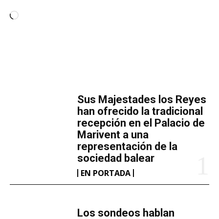
C
a
r
g
a
MÁS LECTURA
n
d
​Sus Majestades los Reyes
o
han ofrecido la tradicional
.
recepción en el Palacio de
Marivent​ a una
.
representación de la
.
sociedad balear
EN PORTADA
Los sondeos hablan