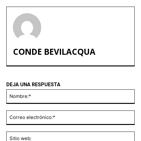
CONDE BEVILACQUA
DEJA UNA RESPUESTA
No
Co
ele
Sit