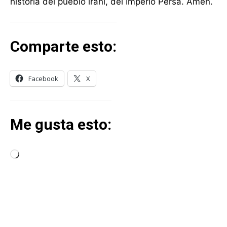
historia del pueblo iraní, del Imperio Persa. Amén.
Comparte esto:
Facebook
X
Me gusta esto:
C
a
r
g
a
MÁS LECTURA
n