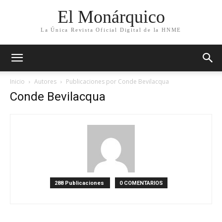
El Monárquico
La Única Revista Oficial Digital de la HNME
Inicio
Autores
Publicaciones por Conde Bevilacqua
Conde Bevilacqua
288 Publicaciones
0 COMENTARIOS