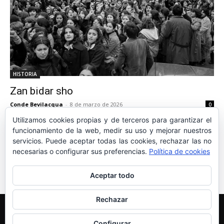
HISTORIA
Zan bidar sho
Conde Bevilacqua
-
8 de marzo de 2026
0
Utilizamos cookies propias y de terceros para garantizar el
funcionamiento de la web, medir su uso y mejorar nuestros
servicios. Puede aceptar todas las cookies, rechazar las no
necesarias o configurar sus preferencias.
Política de cookies
2
3
4
Aceptar todo
Rechazar
Edición y Redacción
Aviso legal
Política de cookies
Más información sobre las cookies
Configurar