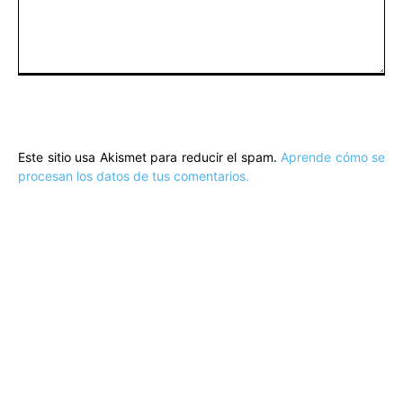
Comentario:
Este sitio usa Akismet para reducir el spam.
Aprende cómo se
procesan los datos de tus comentarios.
ARTÍCULOS POPULARES
​Sus Majestades los Reyes han ofrecido
la tradicional recepción en el Palacio de
Marivent​ a una representación de la
sociedad balear