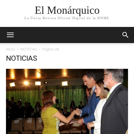
El Monárquico
La Única Revista Oficial Digital de la HNME
Inicio
NOTICIAS
Página 38
NOTICIAS