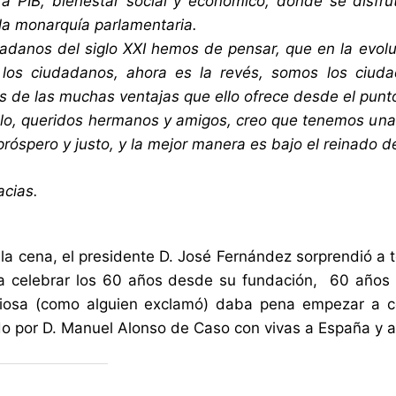
a PIB, bienestar social y económico, donde se disfr
 la monarquía parlamentaria.
danos del siglo XXI hemos de pensar, que en la evoluc
 los ciudadanos, ahora es la revés, somos los ciud
s de las muchas ventajas que ello ofrece desde el punt
llo, queridos hermanos y amigos, creo que tenemos una
 próspero y justo, y la mejor manera es bajo el reinado d
cias.
r la cena, el presidente D. José Fernández sorprendió a 
 celebrar los 60 años desde su fundación, 60 años q
ciosa (como alguien exclamó) daba pena empezar a co
o por D. Manuel Alonso de Caso con vivas a España y a 