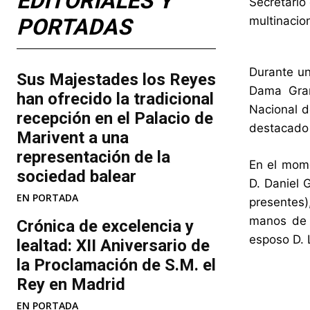
EDITORIALES Y
Secretario
PORTADAS
multinacio
Durante u
​Sus Majestades los Reyes
Dama Gran
han ofrecido la tradicional
Nacional 
recepción en el Palacio de
destacado 
Marivent​ a una
representación de la
En el mome
sociedad balear
D. Daniel 
EN PORTADA
presentes
manos de 
Crónica de excelencia y
esposo D. L
lealtad: XII Aniversario de
la Proclamación de S.M. el
Rey en Madrid
EN PORTADA