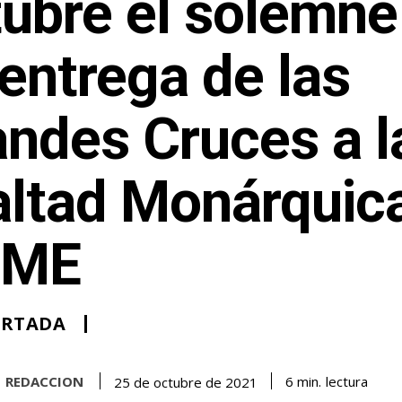
ubre el solemne
entrega de las
ndes Cruces a l
ltad Monárquica
NME
ORTADA
REDACCION
lectura
6
min.
25 de octubre de 2021