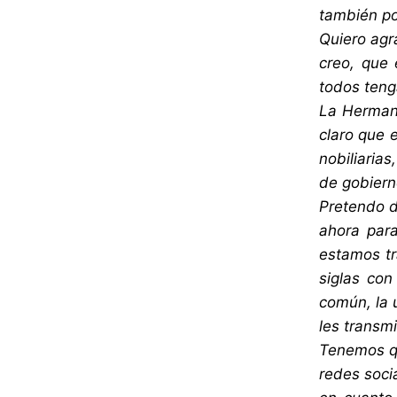
también po
Quiero agr
creo, que 
todos teng
La Hermand
claro que 
nobiliaria
de gobiern
Pretendo d
ahora par
estamos tr
siglas con
común, la 
les transmi
Tenemos qu
redes soci