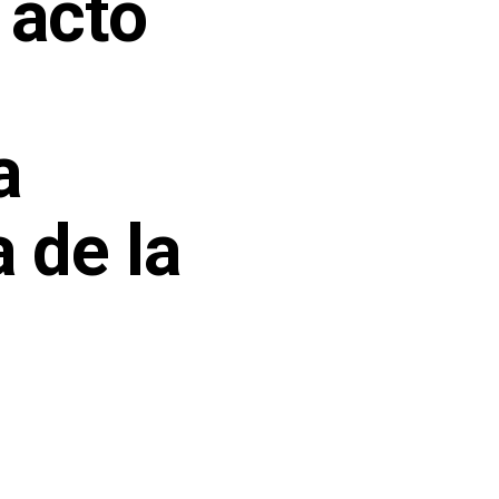
 acto
a
 de la