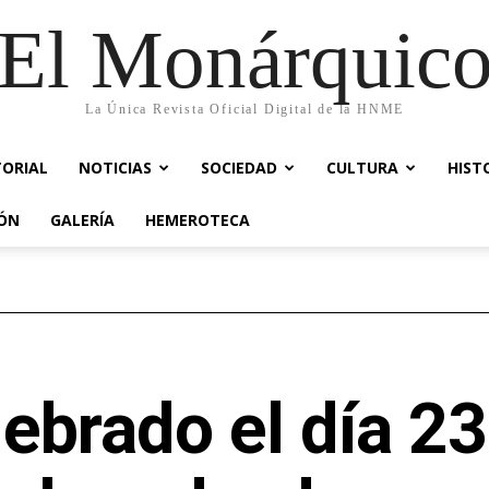
El Monárquic
La Única Revista Oficial Digital de la HNME
TORIAL
NOTICIAS
SOCIEDAD
CULTURA
HIST
IÓN
GALERÍA
HEMEROTECA
ebrado el día 23