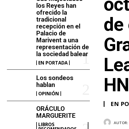
oct
los Reyes han
ofrecido la
de 
tradicional
recepción en el
Palacio de
Gra
Marivent​ a una
representación de
la sociedad balear
Lea
EN PORTADA
Los sondeos
H
hablan
OPINIÓN
EN P
ORÁCULO
MARGUERITE
AUTOR:
LIBROS
RECOMENDADOS