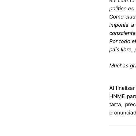
en cuanto 
político es
Como ciuda
imponía a
consciente
Por todo e
país libre,
Muchas gra
Al finaliza
HNME para
tarta, pre
pronunciad