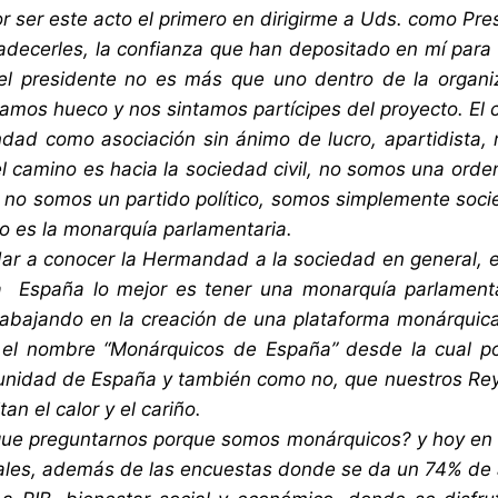
r ser este acto el primero en dirigirme a Uds. como Pre
adecerles, la confianza que han depositado en mí para e
el presidente no es más que uno dentro de la organi
amos hueco y nos sintamos partícipes del proyecto. El 
ad como asociación sin ánimo de lucro, apartidista,
el camino es hacia la sociedad civil, no somos una ord
s, no somos un partido político, somos simplemente socie
o es la monarquía parlamentaria.
ar a conocer la Hermandad a la sociedad en general, e 
a España lo mejor es tener una monarquía parlament
abajando en la creación de una plataforma monárquic
 el nombre “Monárquicos de España” desde la cual po
unidad de España y también como no, que nuestros Re
tan el calor y el cariño.
e preguntarnos porque somos monárquicos? y hoy en día
ales, además de las encuestas donde se da un 74% de 