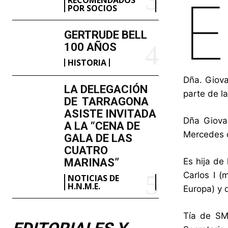
E
POR SOCIOS
GERTRUDE BELL
100 AÑOS
HISTORIA
Dña. Giova
LA DELEGACIÓN
parte de la
DE TARRAGONA
ASISTE INVITADA
Dña Giova
A LA “CENA DE
Mercedes d
GALA DE LAS
CUATRO
MARINAS”
Es hija de
Carlos I (
NOTICIAS DE
H.N.M.E.
Europa) y 
Tía de SM