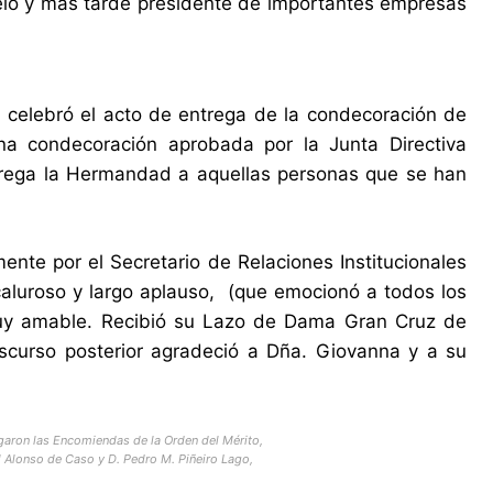
elo y mas tarde presidente de importantes empresas
celebró el acto de entrega de la condecoración de
 condecoración aprobada por la Junta Directiva
rega la Hermandad a aquellas personas que se han
ente por el Secretario de Relaciones Institucionales
 caluroso y largo aplauso, (que emocionó a todos los
 muy amable. Recibió su Lazo de Dama Gran Cruz de
scurso posterior agradeció a Dña. Giovanna y a su
garon las Encomiendas de la Orden del Mérito,
l Alonso de Caso y D. Pedro M. Piñeiro Lago,