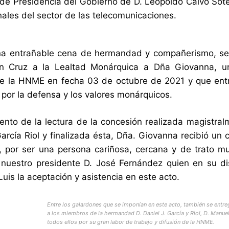
 de Presidencia del Gobierno de D. Leopoldo Calvo Sot
nales del sector de las telecomunicaciones.
na entrañable cena de hermandad y compañerismo, se 
 Cruz a la Lealtad Monárquica a Dña Giovanna, una
de la HNME en fecha 03 de octubre de 2021 y que ent
por la defensa y los valores monárquicos.
nto de la lectura de la concesión realizada magistralm
García Riol y finalizada ésta, Dña. Giovanna recibió un
), por ser una persona cariñosa, cercana y de trato
nuestro presidente D. José Fernández quien en su di
uis la aceptación y asistencia en este acto.
Entre los galardones que se imponían en este acto, también se entre
a los miembros de la hermandad D. Daniel J. García y Riol, D. Manue
todos ellos por su gran labor de trabajo y difusión de la HNME.