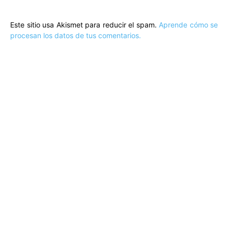
Este sitio usa Akismet para reducir el spam.
Aprende cómo se
procesan los datos de tus comentarios.
ARTÍCULOS POPULARES
​Sus Majestades los Reyes han ofrecido
la tradicional recepción en el Palacio de
Marivent​ a una representación de la
sociedad balear
Los sondeos hablan
ORÁCULO MARGUERITE
GERTRUDE BELL 100 AÑOS