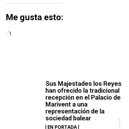
Me gusta esto:
C
a
r
g
a
MÁS LECTURA
n
d
​Sus Majestades los Reyes
o
han ofrecido la tradicional
.
recepción en el Palacio de
Marivent​ a una
.
representación de la
.
sociedad balear
EN PORTADA