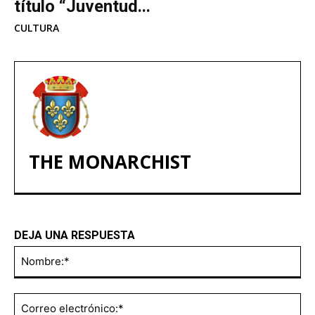
título “Juventud...
CULTURA
THE MONARCHIST
DEJA UNA RESPUESTA
No
Co
ele