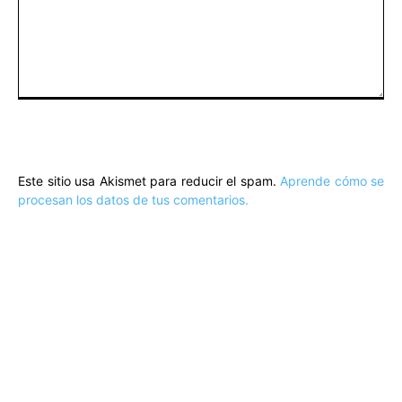
Comentario:
Este sitio usa Akismet para reducir el spam.
Aprende cómo se
procesan los datos de tus comentarios.
ARTÍCULOS POPULARES
​Sus Majestades los Reyes han ofrecido
la tradicional recepción en el Palacio de
Marivent​ a una representación de la