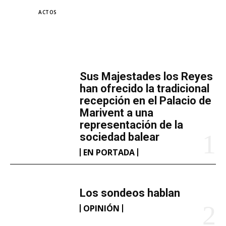
r
TAGS
ACTOS
g
a
n
MÁS LECTURA
d
o
​Sus Majestades los Reyes
.
han ofrecido la tradicional
.
recepción en el Palacio de
Marivent​ a una
.
representación de la
sociedad balear
EN PORTADA
Los sondeos hablan
OPINIÓN