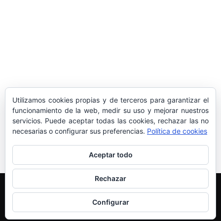
sociedad balear
Los sondeos hablan
ORÁCULO MARGUERITE
GERTRUDE BELL 100 AÑOS
LA DELEGACIÓN DE TARRAGONA
Utilizamos cookies propias y de terceros para garantizar el
ASISTE INVITADA A LA “CENA DE GALA
funcionamiento de la web, medir su uso y mejorar nuestros
DE LAS CUATRO MARINAS”
servicios. Puede aceptar todas las cookies, rechazar las no
necesarias o configurar sus preferencias.
Política de cookies
Aceptar todo
Rechazar
Edición y Redacción
Aviso legal
Política de cookies
Más información sobre las cookies
Configurar
© Newspaper WordPress Theme by TagDiv