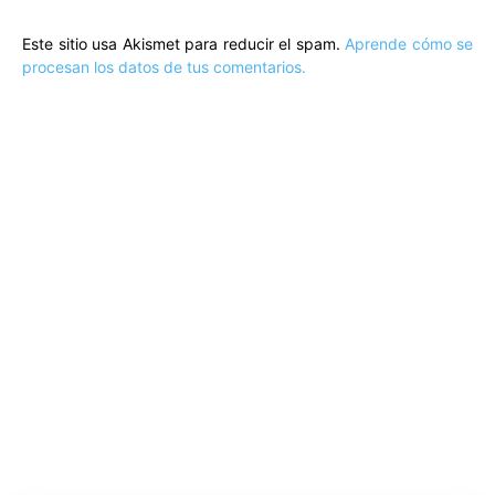
Este sitio usa Akismet para reducir el spam.
Aprende cómo se
procesan los datos de tus comentarios.
ARTÍCULOS POPULARES
​Sus Majestades los Reyes han ofrecido
la tradicional recepción en el Palacio de
Marivent​ a una representación de la
sociedad balear
Los sondeos hablan
ORÁCULO MARGUERITE
GERTRUDE BELL 100 AÑOS