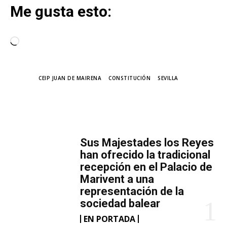
Me gusta esto:
C
a
r
TAGS
CEIP JUAN DE MAIRENA
CONSTITUCIÓN
SEVILLA
g
a
n
MÁS LECTURA
d
o
​Sus Majestades los Reyes
.
han ofrecido la tradicional
.
recepción en el Palacio de
Marivent​ a una
.
representación de la
sociedad balear
EN PORTADA