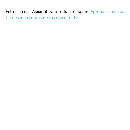
Este sitio usa Akismet para reducir el spam.
Aprende cómo se
procesan los datos de tus comentarios.
ARTÍCULOS POPULARES
​Sus Majestades los Reyes han ofrecido
la tradicional recepción en el Palacio de
Marivent​ a una representación de la
sociedad balear
Los sondeos hablan
ORÁCULO MARGUERITE
GERTRUDE BELL 100 AÑOS