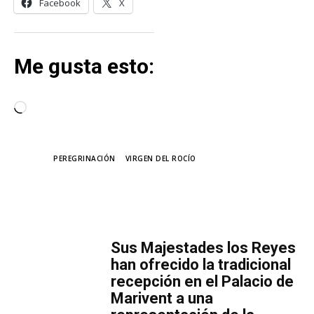
Facebook
X
Me gusta esto:
C
a
r
TAGS
PEREGRINACIÓN
VIRGEN DEL ROCÍO
g
a
n
MÁS LECTURA
d
o
​Sus Majestades los Reyes
.
han ofrecido la tradicional
.
recepción en el Palacio de
Marivent​ a una
.