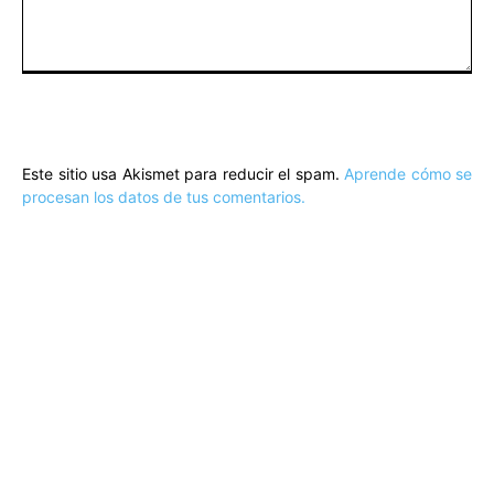
Comentario:
Este sitio usa Akismet para reducir el spam.
Aprende cómo se
procesan los datos de tus comentarios.
ARTÍCULOS POPULARES
​Sus Majestades los Reyes han ofrecido
la tradicional recepción en el Palacio de
Marivent​ a una representación de la
sociedad balear