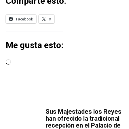
Comparte esto:
Facebook
X
Me gusta esto:
C
a
r
g
a
MÁS LECTURA
n
d
​Sus Majestades los Reyes
o
han ofrecido la tradicional
.
recepción en el Palacio de