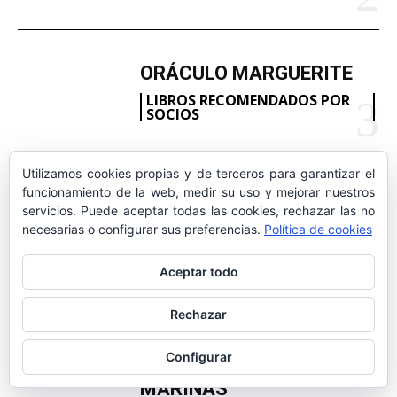
ORÁCULO MARGUERITE
LIBROS RECOMENDADOS POR
SOCIOS
Utilizamos cookies propias y de terceros para garantizar el
GERTRUDE BELL 100
funcionamiento de la web, medir su uso y mejorar nuestros
servicios. Puede aceptar todas las cookies, rechazar las no
AÑOS
necesarias o configurar sus preferencias.
Política de cookies
HISTORIA
Aceptar todo
LA DELEGACIÓN DE
Rechazar
TARRAGONA ASISTE
INVITADA A LA “CENA DE
Configurar
GALA DE LAS CUATRO
MARINAS”