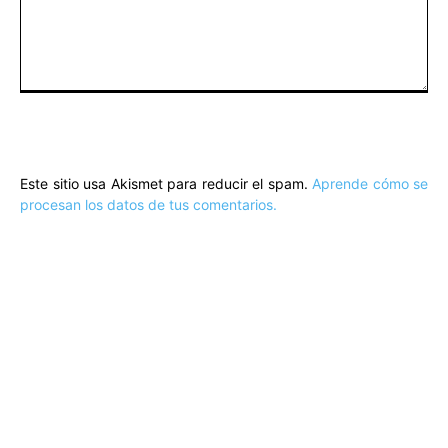
Comentario:
Este sitio usa Akismet para reducir el spam.
Aprende cómo se
procesan los datos de tus comentarios.
ARTÍCULOS POPULARES
​Sus Majestades los Reyes han ofrecido
la tradicional recepción en el Palacio de
Marivent​ a una representación de la
sociedad balear