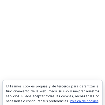
ARTÍCULOS POPULARES
​Sus Majestades los Reyes han ofrecido
la tradicional recepción en el Palacio de
Marivent​ a una representación de la
sociedad balear
Los sondeos hablan
ORÁCULO MARGUERITE
GERTRUDE BELL 100 AÑOS
LA DELEGACIÓN DE TARRAGONA
Utilizamos cookies propias y de terceros para garantizar el
ASISTE INVITADA A LA “CENA DE GALA
funcionamiento de la web, medir su uso y mejorar nuestros
DE LAS CUATRO MARINAS”
servicios. Puede aceptar todas las cookies, rechazar las no
necesarias o configurar sus preferencias.
Política de cookies