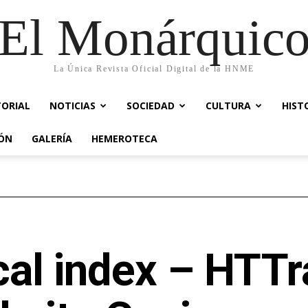
El Monárquic
La Única Revista Oficial Digital de la HNME
TORIAL
NOTICIAS
SOCIEDAD
CULTURA
HIST
IÓN
GALERÍA
HEMEROTECA
cal index – HTTr