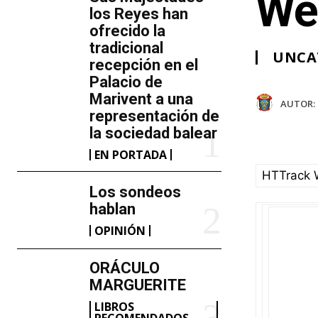
We
los Reyes han
ofrecido la
tradicional
UNCA
recepción en el
Palacio de
Marivent​ a una
AUTOR:
representación de
la sociedad balear
EN PORTADA
HTTrack W
Los sondeos
hablan
OPINIÓN
ORÁCULO
MARGUERITE
LIBROS
RECOMENDADOS