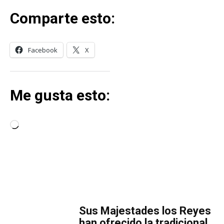
Comparte esto:
Facebook
X
Me gusta esto:
C
a
r
g
a
MÁS LECTURA
n
d
​Sus Majestades los Reyes
o
han ofrecido la tradicional