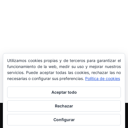
sociedad balear
Los sondeos hablan
ORÁCULO MARGUERITE
GERTRUDE BELL 100 AÑOS
LA DELEGACIÓN DE TARRAGONA
Utilizamos cookies propias y de terceros para garantizar el
ASISTE INVITADA A LA “CENA DE GALA
funcionamiento de la web, medir su uso y mejorar nuestros
servicios. Puede aceptar todas las cookies, rechazar las no
DE LAS CUATRO MARINAS”
necesarias o configurar sus preferencias.
Política de cookies
Aceptar todo
Rechazar
Edición y Redacción
Aviso legal
Política de cookies
Más información sobre las cookies
Configurar
© Newspaper WordPress Theme by TagDiv