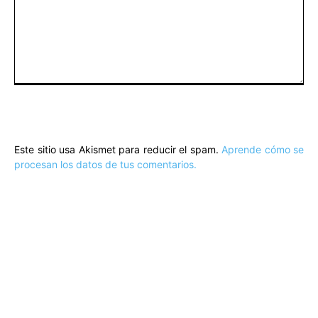
Comentario:
Este sitio usa Akismet para reducir el spam.
Aprende cómo se
procesan los datos de tus comentarios.
ARTÍCULOS POPULARES
​Sus Majestades los Reyes han ofrecido
la tradicional recepción en el Palacio de
Marivent​ a una representación de la