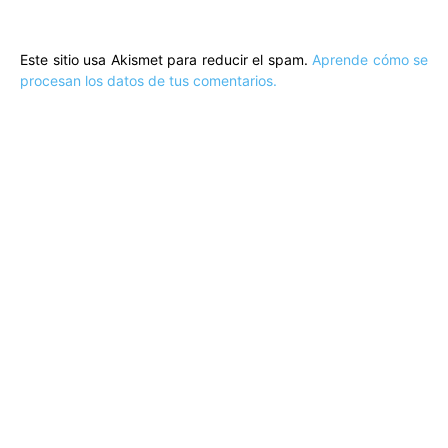
Este sitio usa Akismet para reducir el spam.
Aprende cómo se
procesan los datos de tus comentarios.
ARTÍCULOS POPULARES
​Sus Majestades los Reyes han ofrecido
la tradicional recepción en el Palacio de
Marivent​ a una representación de la
sociedad balear
Los sondeos hablan
ORÁCULO MARGUERITE