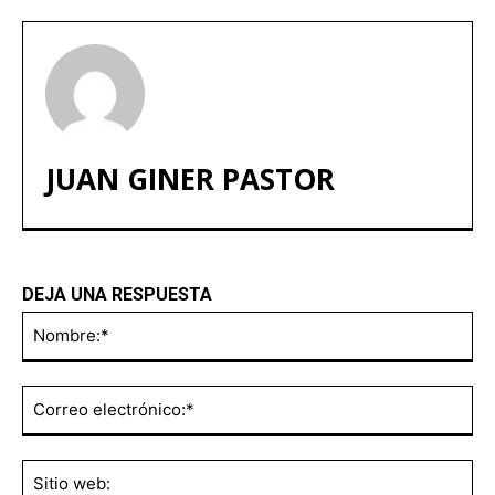
JUAN GINER PASTOR
DEJA UNA RESPUESTA
No
Co
ele
Sit
we