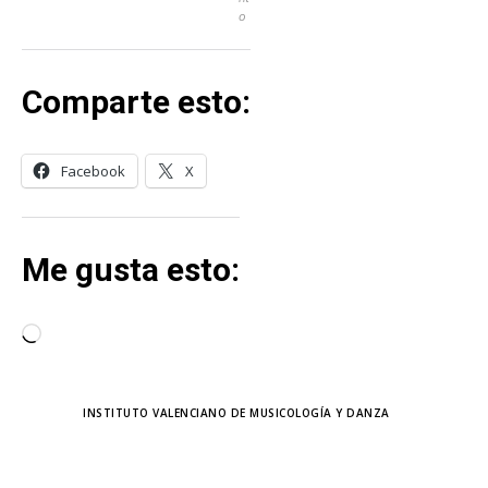
o
Comparte esto:
Facebook
X
Me gusta esto:
C
a
r
TAGS
INSTITUTO VALENCIANO DE MUSICOLOGÍA Y DANZA
g
a
n