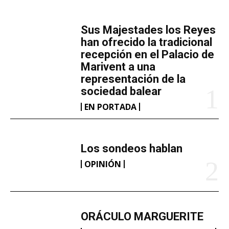
MÁS LECTURA
d
o
​Sus Majestades los Reyes
.
han ofrecido la tradicional
.
recepción en el Palacio de
Marivent​ a una
.
representación de la
sociedad balear
EN PORTADA
Los sondeos hablan
OPINIÓN
ORÁCULO MARGUERITE