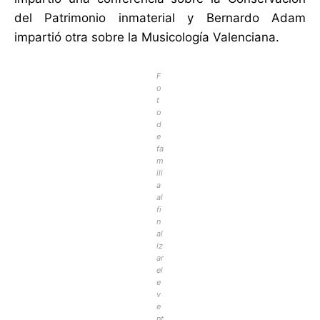
del Patrimonio inmaterial y Bernardo Adam
impartió otra sobre la Musicología Valenciana.
F
o
t
o
d
e
fa
m
ili
a
al
fi
n
al
iz
ar
el
e
v
e
nt