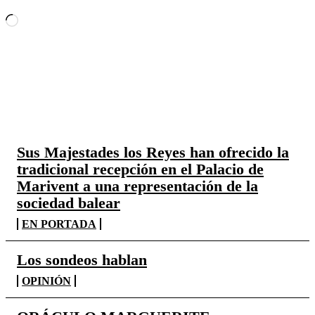
C
a
r
g
a
MÁS LECTURA
n
d
​Sus Majestades los Reyes han ofrecido la
o
tradicional recepción en el Palacio de
.
Marivent​ a una representación de la
.
sociedad balear
.
EN PORTADA
Los sondeos hablan
OPINIÓN