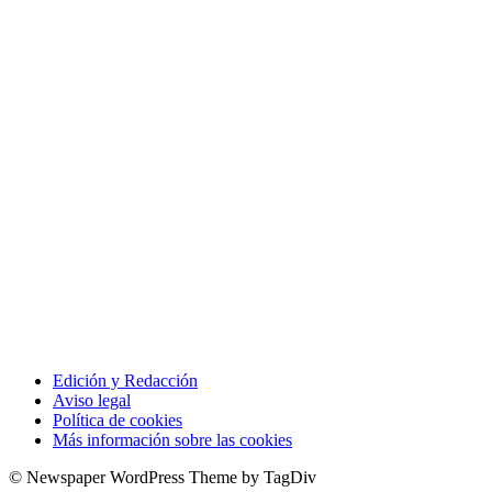
Los sondeos hablan
ORÁCULO MARGUERITE
GERTRUDE BELL 100 AÑOS
LA DELEGACIÓN DE TARRAGONA
ASISTE INVITADA A LA “CENA DE GALA
DE LAS CUATRO MARINAS”
Edición y Redacción
Aviso legal
Política de cookies
Más información sobre las cookies
© Newspaper WordPress Theme by TagDiv