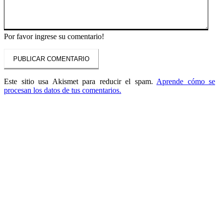
Por favor ingrese su comentario!
Este sitio usa Akismet para reducir el spam.
Aprende cómo se
procesan los datos de tus comentarios.
ARTÍCULOS POPULARES
​Sus Majestades los Reyes han ofrecido la
tradicional recepción en el Palacio de
Marivent​ a una representación de la sociedad
balear