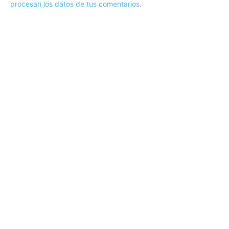
procesan los datos de tus comentarios.
ARTÍCULOS POPULARES
​Sus Majestades los Reyes han ofrecido
la tradicional recepción en el Palacio de
Marivent​ a una representación de la
sociedad balear
Los sondeos hablan
ORÁCULO MARGUERITE
GERTRUDE BELL 100 AÑOS
LA DELEGACIÓN DE TARRAGONA