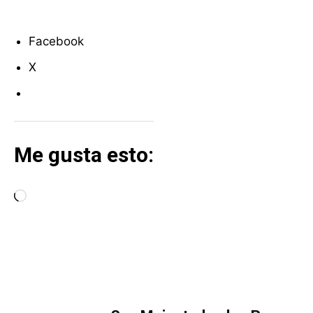
Facebook
X
Me gusta esto:
C
a
r
g
a
MÁS LECTURA
n
d