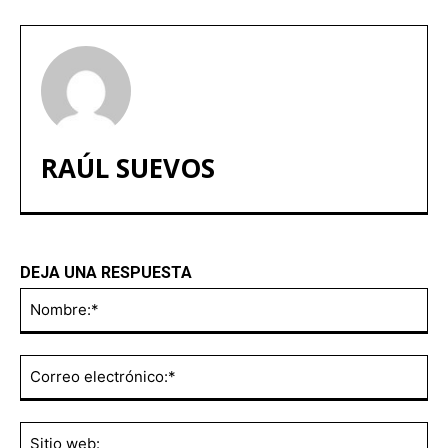
RAÚL SUEVOS
DEJA UNA RESPUESTA
No
Co
ele
Sit