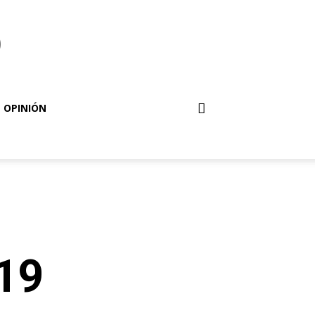
o
OPINIÓN
019