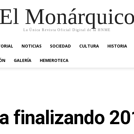
El Monárquic
La Única Revista Oficial Digital de la HNME
TORIAL
NOTICIAS
SOCIEDAD
CULTURA
HISTORIA
IÓN
GALERÍA
HEMEROTECA
a finalizando 2