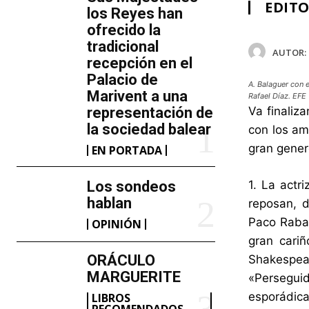
EDITO
los Reyes han
ofrecido la
tradicional
AUTOR:
recepción en el
Palacio de
A. Balaguer con e
Marivent​ a una
Rafael Díaz. EFE
representación de
Va finaliz
la sociedad balear
con los am
gran gener
EN PORTADA
Los sondeos
1. La actr
hablan
reposan, d
Paco Rabal
OPINIÓN
gran cari
ORÁCULO
Shakespea
MARGUERITE
«Persegui
esporádica
LIBROS
RECOMENDADOS