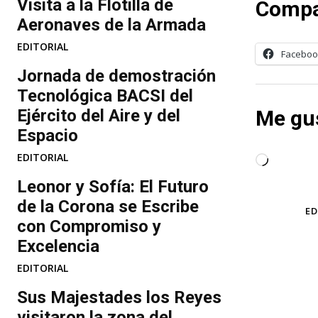
Visita a la Flotilla de
Compa
Aeronaves de la Armada
EDITORIAL
Faceboo
Jornada de demostración
Tecnológica BACSI del
Ejército del Aire y del
Me gus
Espacio
EDITORIAL
C
a
Leonor y Sofía: El Futuro
r
de la Corona se Escribe
TAGS
ED
g
con Compromiso y
a
Excelencia
n
EDITORIAL
d
Sus Majestades los Reyes
o
visitaron la zona del
.