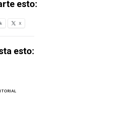
rte esto:
k
X
ta esto:
ITORIAL