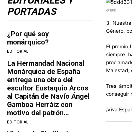
EDITORIALES Y
PORTADAS
© EFE
3. Nuestr
Género, po
¿Por qué soy
monárquico?
El premio 
EDITORIAL
siempre h
La Hermandad Nacional
proclamad
Monárquica de España
Majestad, 
entrega una obra del
Tres ámbi
escultor Eustaquio Arcos
conseguir 
al Capitán de Navío Ángel
Gamboa Herráiz con
¡Viva Españ
motivo del patrón...
EDITORIAL