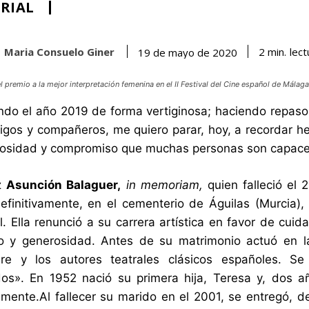
RIAL
Maria Consuelo Giner
lect
2
min.
19 de mayo de 2020
l premio a la mejor interpretación femenina en el II Festival del Cine español de Málag
ando el año 2019 de forma vertiginosa; haciendo repa
igos y compañeros, me quiero parar, hoy, a recordar he
osidad y compromiso que muchas personas son capaces
iz
Asunción Balagu
er,
in memoriam,
quien falleció el
efinitivamente, en el cementerio de Águilas (Murcia), 
. Ella renunció a su carrera artística en favor de cuid
ño y generosidad. Antes de su matrimonio actuó en 
re y los autores teatrales clásicos españoles. S
dos». En 1952 nació su primera hija, Teresa y, dos 
mente.Al fallecer su marido en el 2001, se entregó, d