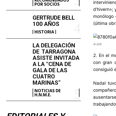
intervinie
POR SOCIOS
d’hivern»; 
monólogo «
GERTRUDE BELL
100 AÑOS
(última obr
HISTORIA
LA DELEGACIÓN
© EFE
DE TARRAGONA
2. En el m
ASISTE INVITADA
con gran 
A LA “CENA DE
consiguió e
GALA DE LAS
CUATRO
MARINAS”
Nadal tuvo
compañero
NOTICIAS DE
H.N.M.E.
ausentarse
trabajando