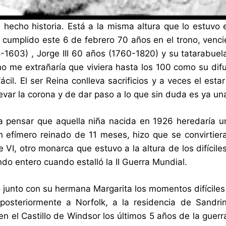
ha hecho historia. Está a la misma altura que lo estuvo
ha cumplido este 6 de febrero 70 años en el trono, ven
-1603) , Jorge III 60 años (1760-1820) y su tatarabuela
no me extrañaría que viviera hasta los 100 como su difun
fácil. El ser Reina conlleva sacrificios y a veces el e
evar la corona y de dar paso a lo que sin duda es ya una
 pensar que aquella niña nacida en 1926 heredaría un 
 un efímero reinado de 11 meses, hizo que se convirtie
 VI, otro monarca que estuvo a la altura de los difícil
ndo entero cuando estalló la II Guerra Mundial.
ió junto con su hermana Margarita los momentos difíciles
 posteriormente a Norfolk, a la residencia de Sandr
 en el Castillo de Windsor los últimos 5 años de la gue