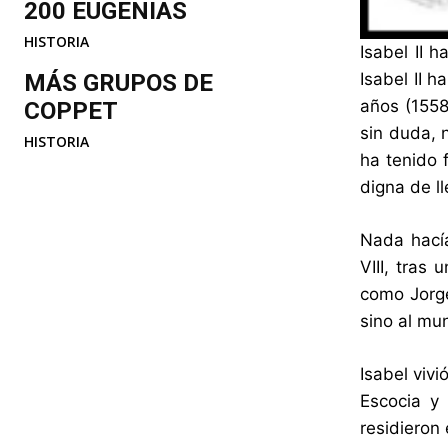
200 EUGENIAS
HISTORIA
Isabel II 
MÁS GRUPOS DE
Isabel II 
años (1558
COPPET
sin duda, 
HISTORIA
ha tenido 
digna de ll
Nada hacía
VIII, tras
como Jorge
sino al mu
Isabel viv
Escocia y
residieron