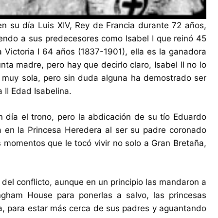
 en su día Luis XIV, Rey de Francia durante 72 años,
ciendo a sus predecesores como Isabel I que reinó 45
 Victoria I 64 años (1837-1901), ella es la ganadora
ta madre, pero hay que decirlo claro, Isabel II no lo
star muy sola, pero sin duda alguna ha demostrado ser
 II Edad Isabelina.
día el trono, pero la abdicación de su tío Eduardo
ra en la Princesa Heredera al ser su padre coronado
es momentos que le tocó vivir no solo a Gran Bretaña,
 del conflicto, aunque en un principio las mandaron a
ingham House para ponerlas a salvo, las princesas
rra, para estar más cerca de sus padres y aguantando