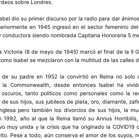
rdeos sobre Londres.
abel dio su primer discurso por la radio para dar ánimo
teriormente en 1945 ingresó en el sector femenino del 
y conductora siendo nombrada Capitana Honoraria 5 m
la Victoria (8 de mayo de 1945) marcó el final de la II 
como Isabel se mezclaron con la multitud de las calles d
 de su padre en 1952 la convirtió en Reina no solo 
 la Commonwealth, desde entonces Isabel ha vivi
scuros, tanto políticos como personales como la rec
de sus hijos, sus jubileos de plata, oro, diamante, zafi
nglesa pero también los divorcios de sus hijos, la mu
 1992, año al que la Reina llamó su Annus Horribili
vo muy unida y la crisis que ha originado la COVID19 
lto. Pese a todo, aún conserva el amor de los suyos, n