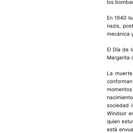
los bomba
En 1940 Is
nazis, pos
mecánica 
El Día de 
Margarita 
La muerte
conforman
momentos o
nacimiento 
sociedad i
Windsor en
quien estu
está envue