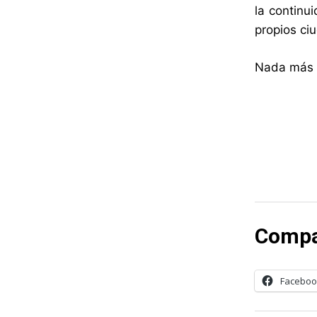
la continu
propios ci
Nada más q
Compa
Faceboo