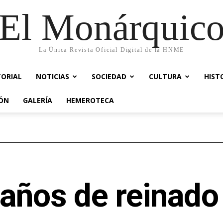
El Monárquic
La Única Revista Oficial Digital de la HNME
TORIAL
NOTICIAS
SOCIEDAD
CULTURA
HIST
IÓN
GALERÍA
HEMEROTECA
años de reinado