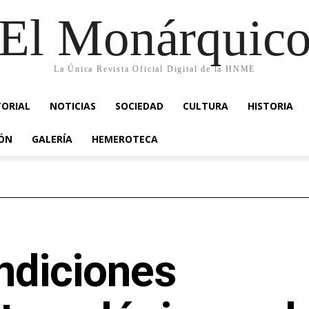
El Monárquic
La Única Revista Oficial Digital de la HNME
TORIAL
NOTICIAS
SOCIEDAD
CULTURA
HISTORIA
IÓN
GALERÍA
HEMEROTECA
ndiciones