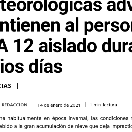
teorológicas ad
tienen al perso
 12 aislado dur
ios días
IAS
REDACCION
lectura
1
min.
14 de enero de 2021
e habitualmente en época invernal, las condiciones m
ebido a la gran acumulación de nieve que deja impractic