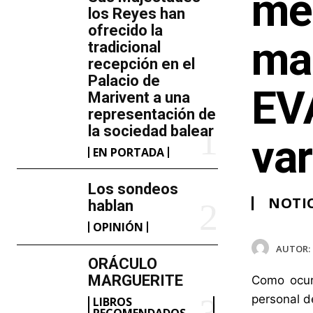
me
los Reyes han
ofrecido la
man
tradicional
recepción en el
Palacio de
EVA
Marivent​ a una
representación de
la sociedad balear
var
EN PORTADA
Los sondeos
NOTIC
hablan
OPINIÓN
AUTOR:
ORÁCULO
MARGUERITE
Como ocurr
personal d
LIBROS
RECOMENDADOS