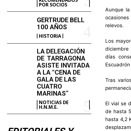
POR SOCIOS
Aunque la 
ocasiones 
GERTRUDE BELL
relevos.
100 AÑOS
HISTORIA
Los mayore
diciembre 
LA DELEGACIÓN
días cons
DE TARRAGONA
ASISTE INVITADA
Escuadrón 
A LA “CENA DE
GALA DE LAS
Tras vario
CUATRO
permanecía
MARINAS”
NOTICIAS DE
El vial se
H.N.M.E.
de hasta 5
hasta 4,2 
desplazami