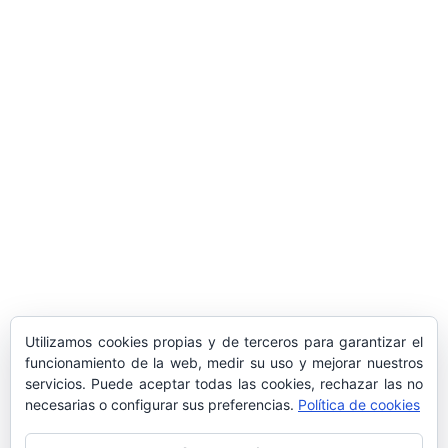
ARTÍCULOS POPULARES
​Sus Majestades los Reyes han ofrecido
la tradicional recepción en el Palacio de
Marivent​ a una representación de la
sociedad balear
Los sondeos hablan
ORÁCULO MARGUERITE
GERTRUDE BELL 100 AÑOS
LA DELEGACIÓN DE TARRAGONA
Utilizamos cookies propias y de terceros para garantizar el
ASISTE INVITADA A LA “CENA DE GALA
funcionamiento de la web, medir su uso y mejorar nuestros
servicios. Puede aceptar todas las cookies, rechazar las no
DE LAS CUATRO MARINAS”
necesarias o configurar sus preferencias.
Política de cookies