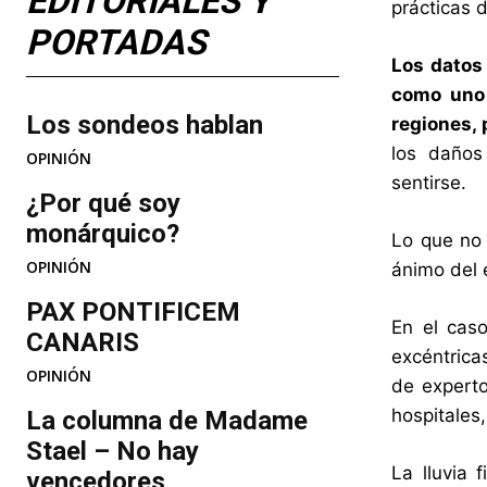
EDITORIALES Y
prácticas 
PORTADAS
Los datos
como uno 
Los sondeos hablan
regiones, 
los daños
OPINIÓN
sentirse.
¿Por qué soy
monárquico?
Lo que no 
OPINIÓN
ánimo del e
PAX PONTIFICEM
En el cas
CANARIS
excéntrica
OPINIÓN
de experto
hospitales
La columna de Madame
Stael – No hay
La lluvia 
vencedores