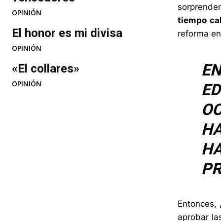
sorprende
OPINIÓN
tiempo ca
El honor es mi divisa
reforma en
OPINIÓN
E
«El collares»
OPINIÓN
E
OC
HA
H
PR
Entonces, 
aprobar la