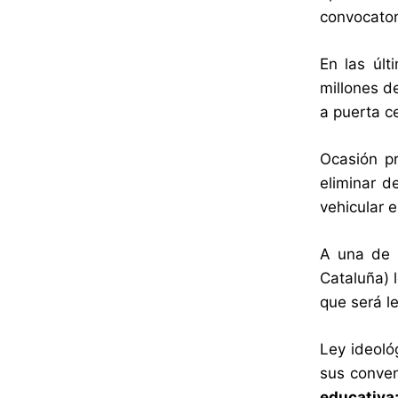
convocator
En las úl
millones d
a puerta ce
Ocasión p
eliminar d
vehicular 
A una de l
Cataluña) l
que será le
Ley ideoló
sus conven
educativa