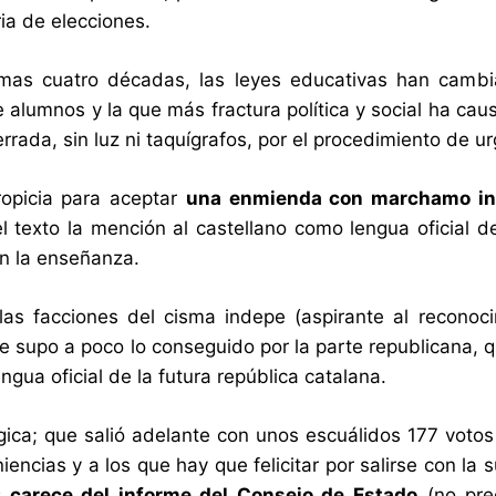
ia de elecciones.
timas cuatro décadas, las leyes educativas han camb
e alumnos y la que más fractura política y social ha cau
rrada, sin luz ni taquígrafos, por el procedimiento de u
ropicia para aceptar
una enmienda con marchamo ind
el texto la mención al castellano como lengua oficial d
en la enseñanza.
as facciones del cisma indepe (aspirante al reconoci
e supo a poco lo conseguido por la parte republicana, qu
ngua oficial de la futura república catalana.
gica; que salió adelante con unos escuálidos 177 votos
iencias y a los que hay que felicitar por salirse con la
; carece del informe del Consejo de Estado
(no pre