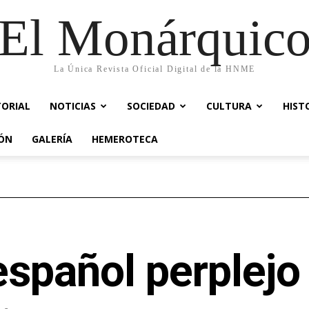
El Monárquic
La Única Revista Oficial Digital de la HNME
TORIAL
NOTICIAS
SOCIEDAD
CULTURA
HIST
IÓN
GALERÍA
HEMEROTECA
español perplejo