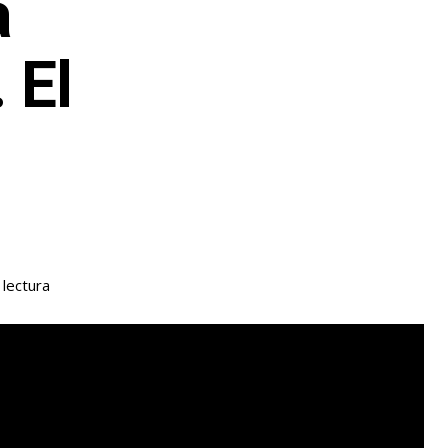
a
 El
lectura