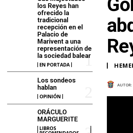
Gob
los Reyes han
ofrecido la
abd
tradicional
recepción en el
Palacio de
Re
Marivent​ a una
representación de
la sociedad balear
EN PORTADA
HEME
Los sondeos
AUTOR:
hablan
OPINIÓN
ORÁCULO
MARGUERITE
LIBROS
RECOMENDADOS