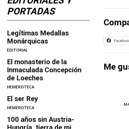
EDITORIALES Y
PORTADAS
Compa
Legítimas Medallas
Monárquicas
Faceboo
EDITORIAL
​El monasterio de la
Me gus
Inmaculada Concepción
de Loeches
HEMEROTECA
El ser Rey
TAGS
MA
HEMEROTECA
100 años sin Austria-
Hungría, tierra de mi