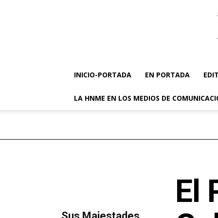
INICIO-PORTADA
EN PORTADA
EDI
LA HNME EN LOS MEDIOS DE COMUNICAC
El 
MÁS LECTURA
​Sus Majestades