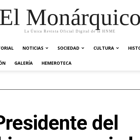
El Monárquic
La Única Revista Oficial Digital de la HNME
TORIAL
NOTICIAS
SOCIEDAD
CULTURA
HIST
IÓN
GALERÍA
HEMEROTECA
Presidente del