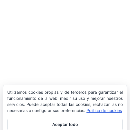
ARTÍCULOS POPULARES
​Sus Majestades los Reyes han ofrecido
la tradicional recepción en el Palacio de
Marivent​ a una representación de la
sociedad balear
Los sondeos hablan
ORÁCULO MARGUERITE
GERTRUDE BELL 100 AÑOS
LA DELEGACIÓN DE TARRAGONA
Utilizamos cookies propias y de terceros para garantizar el
ASISTE INVITADA A LA “CENA DE GALA
funcionamiento de la web, medir su uso y mejorar nuestros
DE LAS CUATRO MARINAS”
servicios. Puede aceptar todas las cookies, rechazar las no
necesarias o configurar sus preferencias.
Política de cookies
Aceptar todo